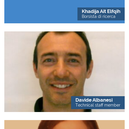
Khadija Ait Elfqih
Borsista di ricerca
Davide Albanesi
Technical staff member