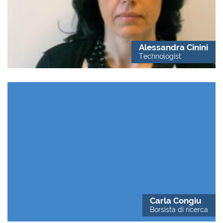
Alessandra Cinini
Technologist
Carla Congiu
Borsista di ricerca