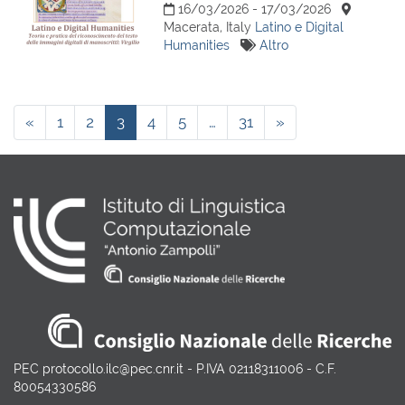
16/03/2026 - 17/03/2026
Macerata, Italy
Latino e Digital
Humanities
Altro
«
1
2
3
4
5
…
31
»
PEC protocollo.ilc@pec.cnr.it - P.IVA 02118311006 - C.F.
80054330586