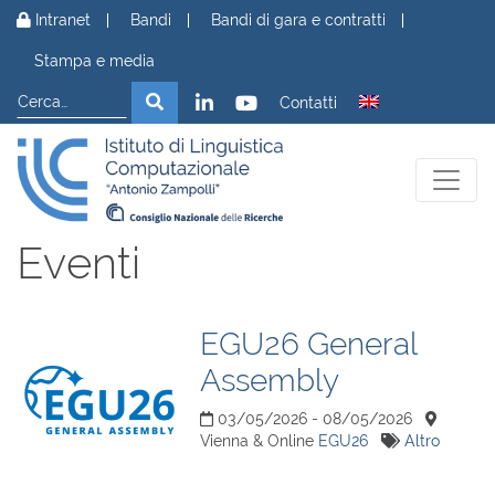
Vai al contenuto
Intranet
Bandi
Bandi di gara e contratti
Stampa e media
Cerca
Cerca
Contatti
Eventi
EGU26 General
Assembly
03/05/2026 - 08/05/2026
Vienna & Online
EGU26
Altro