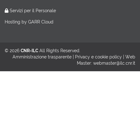
Servizi per il Personale
Hosting by
GARR Cloud
© 2026
CNR-ILC
All Rights Reserved.
Amministrazione trasparente
|
Privacy e cookie policy
| Web
Master:
webmaster@ilc.cnr.it