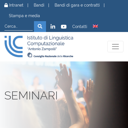
Vai al contenuto
Intranet
Bandi
Bandi di gara e contratti
Stampa e media
Cerca
Cerca
Contatti
SEMINARI