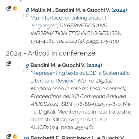
8
Mallia M., Bandini M. e Quochi V.
(2024)
ILC
“An interface for linking ancient
languages”
,
CYBERNETICS AND
INFORMATION TECHNOLOGIES
,
ISSN
1314-4081
,
vol. 2024 (4)
,
pagg. 175-190
.
2024 - Articoli in conferenze
9
Bandini M. e Quochi V.
(2024)
ILC
“Representing texts as LOD: a Systematic
Literature Review”
,
Me. Te. Digitali.
Mediterraneo in rete tra testi e contesti,
Proceedings del XIII Convegno Annuale
AIUCD2024
,
ISBN 978-88-942535-8-0
, Me.
Te. Digitali. Mediterraneo in rete tra testi e
contesti. XIII Convegno Annuale
AIUCD2024,
pagg. 455-461
.
10
Boschetti F., Rigobianco L. e Quochi V.