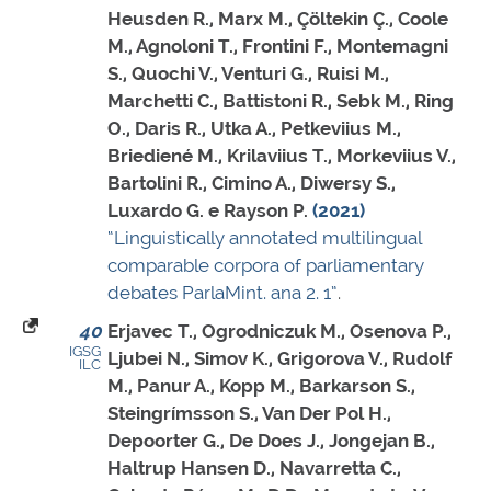
Heusden R., Marx M., Çöltekin Ç., Coole
M., Agnoloni T., Frontini F., Montemagni
S., Quochi V., Venturi G., Ruisi M.,
Marchetti C., Battistoni R., Sebk M., Ring
O., Daris R., Utka A., Petkeviius M.,
Briediené M., Krilaviius T., Morkeviius V.,
Bartolini R., Cimino A., Diwersy S.,
Luxardo G. e Rayson P.
(2021)
“Linguistically annotated multilingual
comparable corpora of parliamentary
debates ParlaMint. ana 2. 1”
.
40
Erjavec T., Ogrodniczuk M., Osenova P.,
IGSG
Ljubei N., Simov K., Grigorova V., Rudolf
ILC
M., Panur A., Kopp M., Barkarson S.,
Steingrímsson S., Van Der Pol H.,
Depoorter G., De Does J., Jongejan B.,
Haltrup Hansen D., Navarretta C.,