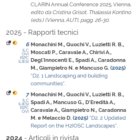
CLARIN Annual Conference 2025, Vienna,
edito da Cristina Grisot, Thalassia Kontino
(eds.) (Vienna, AUT)
,
pagg. 26-30
.
2025 - Rapporti tecnici
6
Monachini M., Quochi V., Luzietti R. B.,
ILC
Moscati P., Caravale A., Chirivi A.,
OVI
ISPC
Degl'Innocenti E., Spadi A., Caradonna
ILIESI
M., Giampietro N. e Mancuso G.
(2025)
“D2. 1 Landscaping and building
communities”
.
7
Monachini M., Quochi V., Luzietti R. B.,
ILC
Spadi A., Mancuso G., D'Eredità A.,
ILIESI
ISPC
Caravale A., Giampietro N., Caradonna
OVI
M. e Melaccio D.
(2025)
“D2. 2 Updated
Report on the H2IOSC Landscapes”
.
- Articoli in rivista
2024