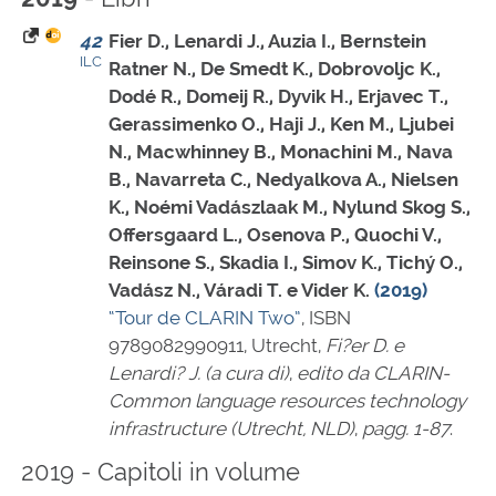
42
Fier D., Lenardi J., Auzia I., Bernstein
ILC
Ratner N., De Smedt K., Dobrovoljc K.,
Dodé R., Domeij R., Dyvik H., Erjavec T.,
Gerassimenko O., Haji J., Ken M., Ljubei
N., Macwhinney B., Monachini M., Nava
B., Navarreta C., Nedyalkova A., Nielsen
K., Noémi Vadászlaak M., Nylund Skog S.,
Offersgaard L., Osenova P., Quochi V.,
Reinsone S., Skadia I., Simov K., Tichý O.,
Vadász N., Váradi T. e Vider K.
(2019)
“Tour de CLARIN Two”
,
ISBN
9789082990911
, Utrecht,
Fi?er D. e
Lenardi? J. (a cura di)
,
edito da CLARIN-
Common language resources technology
infrastructure (Utrecht, NLD)
,
pagg. 1-87
.
2019 - Capitoli in volume