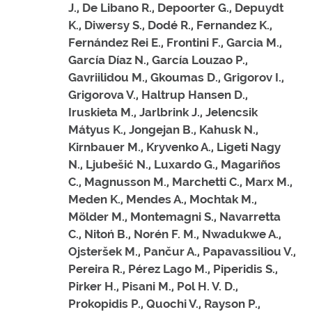
J., De Libano R., Depoorter G., Depuydt
K., Diwersy S., Dodé R., Fernandez K.,
Fernández Rei E., Frontini F., Garcia M.,
García Díaz N., García Louzao P.,
Gavriilidou M., Gkoumas D., Grigorov I.,
Grigorova V., Haltrup Hansen D.,
Iruskieta M., Jarlbrink J., Jelencsik
Mátyus K., Jongejan B., Kahusk N.,
Kirnbauer M., Kryvenko A., Ligeti Nagy
N., Ljubešić N., Luxardo G., Magariños
C., Magnusson M., Marchetti C., Marx M.,
Meden K., Mendes A., Mochtak M.,
Mölder M., Montemagni S., Navarretta
C., Nitoń B., Norén F. M., Nwadukwe A.,
Ojsteršek M., Pančur A., Papavassiliou V.,
Pereira R., Pérez Lago M., Piperidis S.,
Pirker H., Pisani M., Pol H. V. D.,
Prokopidis P., Quochi V., Rayson P.,