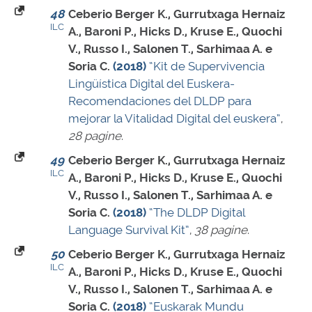
48
Ceberio Berger K., Gurrutxaga Hernaiz
ILC
A., Baroni P., Hicks D., Kruse E., Quochi
V., Russo I., Salonen T., Sarhimaa A. e
Soria C.
(2018)
“Kit de Supervivencia
Lingüística Digital del Euskera-
Recomendaciones del DLDP para
mejorar la Vitalidad Digital del euskera”
,
28 pagine
.
49
Ceberio Berger K., Gurrutxaga Hernaiz
ILC
A., Baroni P., Hicks D., Kruse E., Quochi
V., Russo I., Salonen T., Sarhimaa A. e
Soria C.
(2018)
“The DLDP Digital
Language Survival Kit”
,
38 pagine
.
50
Ceberio Berger K., Gurrutxaga Hernaiz
ILC
A., Baroni P., Hicks D., Kruse E., Quochi
V., Russo I., Salonen T., Sarhimaa A. e
Soria C.
(2018)
“Euskarak Mundu