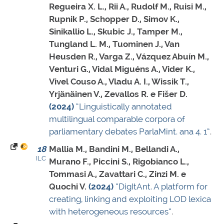
Regueira X. L., Rii A., Rudolf M., Ruisi M.,
Rupnik P., Schopper D., Simov K.,
Sinikallio L., Skubic J., Tamper M.,
Tungland L. M., Tuominen J., Van
Heusden R., Varga Z., Vázquez Abuín M.,
Venturi G., Vidal Miguéns A., Vider K.,
Vivel Couso A., Vladu A. I., Wissik T.,
Yrjänäinen V., Zevallos R. e Fišer D.
(2024)
“Linguistically annotated
multilingual comparable corpora of
parliamentary debates ParlaMint. ana 4. 1”
.
18
Mallia M., Bandini M., Bellandi A.,
ILC
Murano F., Piccini S., Rigobianco L.,
Tommasi A., Zavattari C., Zinzi M. e
Quochi V.
(2024)
“DigItAnt. A platform for
creating, linking and exploiting LOD lexica
with heterogeneous resources”
.