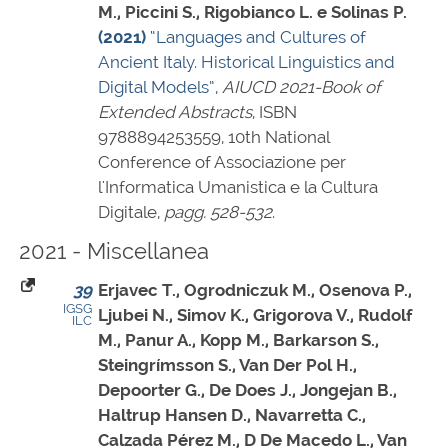
M., Piccini S., Rigobianco L. e Solinas P.
(2021)
“Languages and Cultures of
Ancient Italy. Historical Linguistics and
Digital Models”
,
AIUCD 2021-Book of
Extended Abstracts
,
ISBN
9788894253559
, 10th National
Conference of Associazione per
l'Informatica Umanistica e la Cultura
Digitale,
pagg. 528-532
.
2021 - Miscellanea
39
Erjavec T., Ogrodniczuk M., Osenova P.,
IGSG
Ljubei N., Simov K., Grigorova V., Rudolf
ILC
M., Panur A., Kopp M., Barkarson S.,
Steingrímsson S., Van Der Pol H.,
Depoorter G., De Does J., Jongejan B.,
Haltrup Hansen D., Navarretta C.,
Calzada Pérez M., D De Macedo L., Van