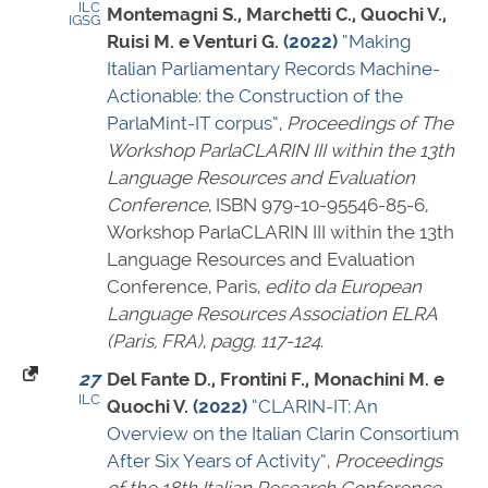
ILC
Montemagni S., Marchetti C., Quochi V.,
IGSG
Ruisi M. e Venturi G.
(2022)
“Making
Italian Parliamentary Records Machine-
Actionable: the Construction of the
ParlaMint-IT corpus”
,
Proceedings of The
Workshop ParlaCLARIN III within the 13th
Language Resources and Evaluation
Conference
,
ISBN 979-10-95546-85-6
,
Workshop ParlaCLARIN III within the 13th
Language Resources and Evaluation
Conference, Paris,
edito da European
Language Resources Association ELRA
(Paris, FRA)
,
pagg. 117-124
.
27
Del Fante D., Frontini F., Monachini M. e
ILC
Quochi V.
(2022)
“CLARIN-IT: An
Overview on the Italian Clarin Consortium
After Six Years of Activity”
,
Proceedings