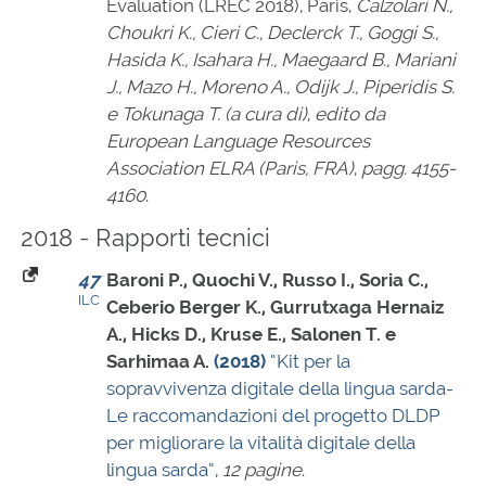
Evaluation (LREC 2018), Paris,
Calzolari N.,
Choukri K., Cieri C., Declerck T., Goggi S.,
Hasida K., Isahara H., Maegaard B., Mariani
J., Mazo H., Moreno A., Odijk J., Piperidis S.
e Tokunaga T. (a cura di)
,
edito da
European Language Resources
Association ELRA (Paris, FRA)
,
pagg. 4155-
4160
.
2018 - Rapporti tecnici
47
Baroni P., Quochi V., Russo I., Soria C.,
ILC
Ceberio Berger K., Gurrutxaga Hernaiz
A., Hicks D., Kruse E., Salonen T. e
Sarhimaa A.
(2018)
“Kit per la
sopravvivenza digitale della lingua sarda-
Le raccomandazioni del progetto DLDP
per migliorare la vitalità digitale della
lingua sarda”
,
12 pagine
.