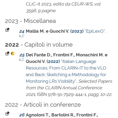
CLiC-it 2023,
edito da CEUR-WS
,
vol.
3596
,
9 pagine
.
2023 - Miscellanea
24
Mallia M. e Quochi V.
(2023)
“EpiLexO”
.
ILC
- Capitoli in volume
2022
25
Del Fante D., Frontini F., Monachini M. e
ILC
Quochi V.
(2022)
“Italian Language
Resources. From CLARIN-IT to the VLO
and Back: Sketching a Methodology for
Monitoring LRs Visibility”
,
Selected Papers
from the CLARIN Annual Conference
2021
,
ISBN 978-91-7929-444-1
,
pagg. 10-22
.
2022 - Articoli in conferenze
26
Agnoloni T., Bartolini R., Frontini F.,