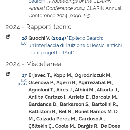
SearcH”
,
Proceedings of the CLARIN
Annual Conference 2024
, CLARIN Annual
Conference 2024,
pagg. 1-5
.
2024 - Rapporti tecnici
16
Quochi V.
(2024)
“Epilexo Search:
ILC
un’interfaccia di fruizione di lessici antichi
per il progetto ItAnt”
.
2024 - Miscellanea
17
Erjavec T., Kopp M., Ogrodniczuk M.,
ILC
Osenova P., Agerri R., Agirrezabal M.,
IGSG
Agnoloni T., Aires J., Albini M., Alkorta J.,
Antiba Cartazo I., Arrieta E., Barcala M.,
Bardanca D., Barkarson S., Bartolini R.,
Battistoni R., Bel N., Bonet Ramos M. D.
M., Calzada Pérez M., Cardoso A.,
Çöltekin Ç., Coole M., Darģis R., De Does