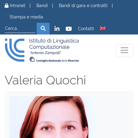
Vai al contenuto
Intranet
Bandi
Bandi di gara e contratti
Stampa e media
Cerca
Cerca
Contatti
Valeria Quochi