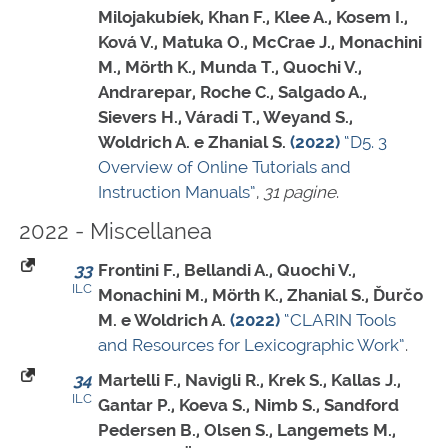
Milojakubíek, Khan F., Klee A., Kosem I.,
Ková V., Matuka O., McCrae J., Monachini
M., Mörth K., Munda T., Quochi V.,
Andrarepar, Roche C., Salgado A.,
Sievers H., Váradi T., Weyand S.,
Woldrich A. e Zhanial S.
(2022)
“D5. 3
Overview of Online Tutorials and
Instruction Manuals”
,
31 pagine
.
2022 - Miscellanea
33
Frontini F., Bellandi A., Quochi V.,
ILC
Monachini M., Mörth K., Zhanial S., Ďurčo
M. e Woldrich A.
(2022)
“CLARIN Tools
and Resources for Lexicographic Work”
.
34
Martelli F., Navigli R., Krek S., Kallas J.,
ILC
Gantar P., Koeva S., Nimb S., Sandford
Pedersen B., Olsen S., Langemets M.,