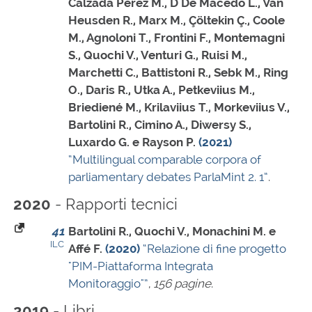
Calzada Pérez M., D De Macedo L., Van
Heusden R., Marx M., Çöltekin Ç., Coole
M., Agnoloni T., Frontini F., Montemagni
S., Quochi V., Venturi G., Ruisi M.,
Marchetti C., Battistoni R., Sebk M., Ring
O., Daris R., Utka A., Petkeviius M.,
Briediené M., Krilaviius T., Morkeviius V.,
Bartolini R., Cimino A., Diwersy S.,
Luxardo G. e Rayson P.
(2021)
“Multilingual comparable corpora of
parliamentary debates ParlaMint 2. 1”
.
- Rapporti tecnici
2020
41
Bartolini R., Quochi V., Monachini M. e
ILC
Affé F.
(2020)
“Relazione di fine progetto
"PIM-Piattaforma Integrata
Monitoraggio"”
,
156 pagine
.
- Libri
2019