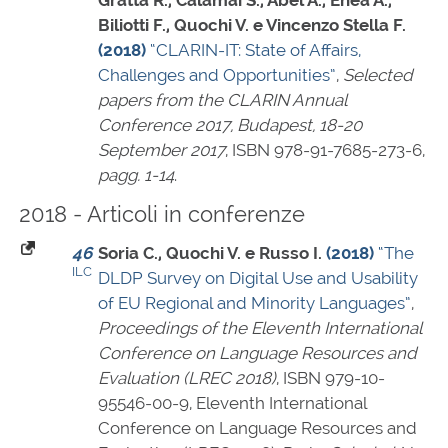
Gratta R., Calamai S., Abel A., Enea A.,
Biliotti F., Quochi V. e Vincenzo Stella F.
(2018)
“CLARIN-IT: State of Affairs,
Challenges and Opportunities”
,
Selected
papers from the CLARIN Annual
Conference 2017, Budapest, 18-20
September 2017
,
ISBN 978-91-7685-273-6
,
pagg. 1-14
.
2018 - Articoli in conferenze
46
Soria C., Quochi V. e Russo I.
(2018)
“The
ILC
DLDP Survey on Digital Use and Usability
of EU Regional and Minority Languages”
,
Proceedings of the Eleventh International
Conference on Language Resources and
Evaluation (LREC 2018)
,
ISBN 979-10-
95546-00-9
, Eleventh International
Conference on Language Resources and