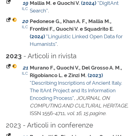
19
Mallia M. e Quochi V.
(2024)
“DigItAnt
ILC
Search”
.
20
Pedonese G., Khan A. F., Mallia M.,
ILC
Frontini F., Quochi V. e Squadrito E.
(2024)
“Linguistic Linked Open Data for
Humanists”
.
- Articoli in rivista
2023
21
Murano F., Quochi V., Del Grosso A. M.,
ILC
Rigobianco L. e Zinzi M.
(2023)
“Describing Inscriptions of Ancient Italy.
The ItAnt Project and Its Information
Encoding Process”
,
JOURNAL ON
COMPUTING AND CULTURAL HERITAGE
,
ISSN 1556-4711
,
vol. 16
,
15 pagine
.
2023 - Articoli in conferenze