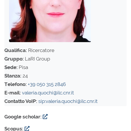
Qualifica:
Ricercatore
Gruppo:
LaRI Group
Sede:
Pisa
Stanza:
24
Telefono:
+39 050 315 2846
E-mail:
valeria.quochi@ilc.cnr.it
Contatto VoIP:
sip:valeria.quochi@ilc.cnr.it
Google scholar:
Scopus: