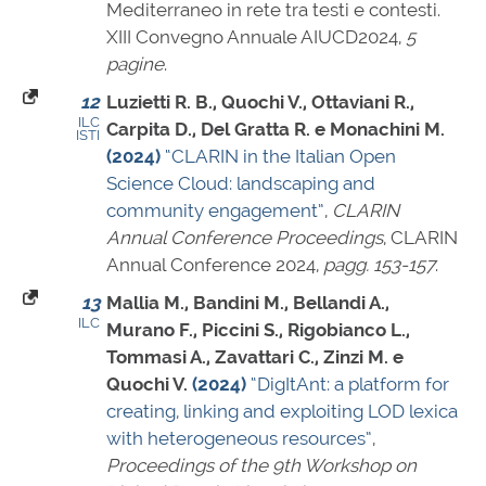
Mediterraneo in rete tra testi e contesti.
XIII Convegno Annuale AIUCD2024,
5
pagine
.
12
Luzietti R. B., Quochi V., Ottaviani R.,
ILC
Carpita D., Del Gratta R. e Monachini M.
ISTI
(2024)
“CLARIN in the Italian Open
Science Cloud: landscaping and
community engagement”
,
CLARIN
Annual Conference Proceedings
, CLARIN
Annual Conference 2024,
pagg. 153-157
.
13
Mallia M., Bandini M., Bellandi A.,
ILC
Murano F., Piccini S., Rigobianco L.,
Tommasi A., Zavattari C., Zinzi M. e
Quochi V.
(2024)
“DigItAnt: a platform for
creating, linking and exploiting LOD lexica
with heterogeneous resources”
,
Proceedings of the 9th Workshop on