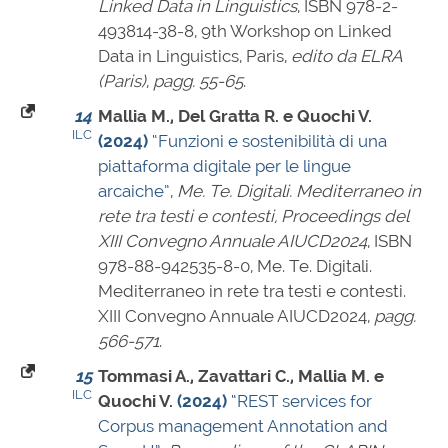
Linked Data in Linguistics
,
ISBN 978-2-
493814-38-8
, 9th Workshop on Linked
Data in Linguistics, Paris,
edito da ELRA
(Paris)
,
pagg. 55-65
.
14
Mallia M., Del Gratta R. e Quochi V.
ILC
(2024)
“Funzioni e sostenibilità di una
piattaforma digitale per le lingue
arcaiche”
,
Me. Te. Digitali. Mediterraneo in
rete tra testi e contesti, Proceedings del
XIII Convegno Annuale AIUCD2024
,
ISBN
978-88-942535-8-0
, Me. Te. Digitali.
Mediterraneo in rete tra testi e contesti.
XIII Convegno Annuale AIUCD2024,
pagg.
566-571
.
15
Tommasi A., Zavattari C., Mallia M. e
ILC
Quochi V.
(2024)
“REST services for
Corpus management Annotation and