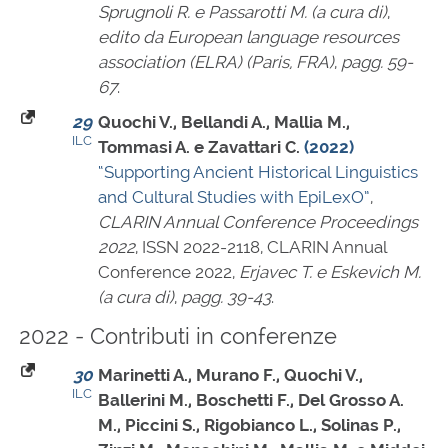
Sprugnoli R. e Passarotti M. (a cura di)
,
edito da European language resources
association (ELRA) (Paris, FRA)
,
pagg. 59-
67
.
29
Quochi V., Bellandi A., Mallia M.,
ILC
Tommasi A. e Zavattari C.
(2022)
“Supporting Ancient Historical Linguistics
and Cultural Studies with EpiLexO”
,
CLARIN Annual Conference Proceedings
2022
,
ISSN 2022-2118
, CLARIN Annual
Conference 2022,
Erjavec T. e Eskevich M.
(a cura di)
,
pagg. 39-43
.
2022 - Contributi in conferenze
30
Marinetti A., Murano F., Quochi V.,
ILC
Ballerini M., Boschetti F., Del Grosso A.
M., Piccini S., Rigobianco L., Solinas P.,