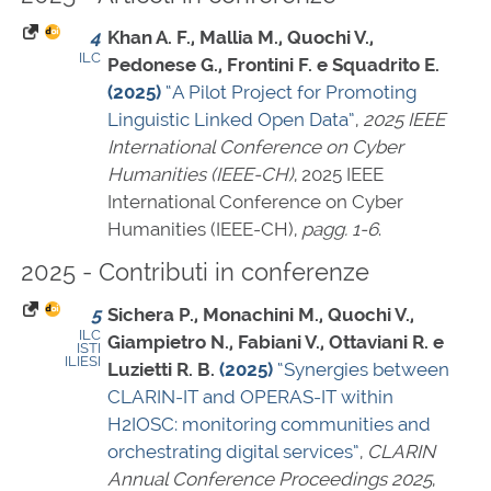
4
Khan A. F., Mallia M., Quochi V.,
ILC
Pedonese G., Frontini F. e Squadrito E.
(2025)
“A Pilot Project for Promoting
Linguistic Linked Open Data”
,
2025 IEEE
International Conference on Cyber
Humanities (IEEE-CH)
, 2025 IEEE
International Conference on Cyber
Humanities (IEEE-CH),
pagg. 1-6
.
2025 - Contributi in conferenze
5
Sichera P., Monachini M., Quochi V.,
ILC
Giampietro N., Fabiani V., Ottaviani R. e
ISTI
ILIESI
Luzietti R. B.
(2025)
“Synergies between
CLARIN-IT and OPERAS-IT within
H2IOSC: monitoring communities and
orchestrating digital services”
,
CLARIN
Annual Conference Proceedings 2025
,