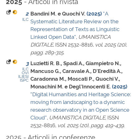
- Articoli in rivista
2025
2
Bandini M. e Quochi V.
(2025)
“A
ILC
Systematic Literature Review on the
Representation of Texts as Linguistic
Linked Open Data”
,
UMANISTICA
DIGITALE
,
ISSN 2532-8816
,
vol. 2025 (20)
,
pagg. 289-315
.
3
Luzietti R. B., Spadi A., Giampietro N.,
ILC
Mancuso G., Caravale A., D'Eredità A.,
OVI
ILIESI
Caradonna M., Moscati P., Quochi V.,
ISPC
Monachini M. e Degl'Innocenti E.
(2025)
“Digital Humanities and Heritage Science:
moving from landscaping to a dynamic
research observatory in an Open Science
Cloud”
,
UMANISTICA DIGITALE
,
ISSN
2532-8816
,
vol. 2025 (20)
,
pagg. 419-439
.
2025 - Articoli in conferenze