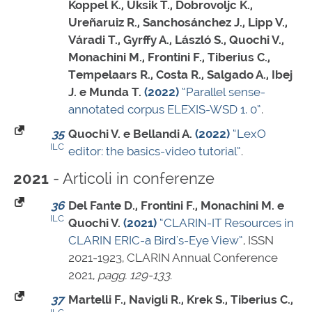
Koppel K., Üksik T., Dobrovoljc K.,
Ureñaruiz R., Sanchosánchez J., Lipp V.,
Váradi T., Gyrffy A., László S., Quochi V.,
Monachini M., Frontini F., Tiberius C.,
Tempelaars R., Costa R., Salgado A., Ibej
J. e Munda T.
(2022)
“Parallel sense-
annotated corpus ELEXIS-WSD 1. 0”
.
35
Quochi V. e Bellandi A.
(2022)
“LexO
ILC
editor: the basics-video tutorial”
.
- Articoli in conferenze
2021
36
Del Fante D., Frontini F., Monachini M. e
ILC
Quochi V.
(2021)
“CLARIN-IT Resources in
CLARIN ERIC-a Bird's-Eye View”
,
ISSN
2021-1923
, CLARIN Annual Conference
2021,
pagg. 129-133
.
37
Martelli F., Navigli R., Krek S., Tiberius C.,