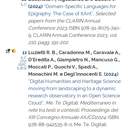
ILC
(2024)
“Domain-Specific Languages for
Epigraphy: The Case of ItAnt”
,
Selected
papers from the CLARIN Annual
Conference 2023
,
ISBN 978-91-8075-740-
9
, CLARIN Annual Conference 2023,
vol.
210
,
pagg. 191-202
.
11
Luzietti R. B., Caradonna M., Caravale A.,
ILC
D'Eredita A., Giampietro N., Mancuso G.,
OVI
ISPC
Moscati P., Quochi V., Spadi A.,
ILIESI
Monachini M. e Degl'Innocenti E.
(2024)
“Digital Humanities and Heritage Science:
moving from landscaping to a dynamic
research observatory in an Open Science
Cloud”
,
Me. Te. Digitali. Mediterraneo in
rete tra testi e contesti, Proceedings del
XIII Convegno Annuale AIUCD2024
,
ISBN
978-88-942535-8-0
, Me. Te. Digitali.