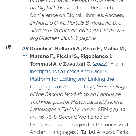
of the 18th Italian Research Conference
on Digital Libraries
, Italian Research
Conference on Digital Libraries, Aachen,
Di Nunzio G. M., Portelli B., Redavid D. e
Silvello G. (a cura di)
,
edito da CEUR-WS.
org (Aachen, DEU)
,
8 pagine
.
28
Quochi V., Bellandi A., Khan F., Mallia M.,
ILC
Murano F., Piccini S., Rigobianco L.,
Tommasi A. e Zavattari C.
(2022)
“From
Inscriptions to Lexica and Back: A
Platform for Editing and Linking the
Languages of Ancient Italy”
,
Proceedings
of the Second Workshop on Language
Technologies for Historical and Ancient
Languages (LT4HALA 2022)
,
ISBN 979-10-
95546-78-8
, Second Workshop on
Language Technologies for Historical and
Ancient Languages (LT4HALA 2022), Paris,