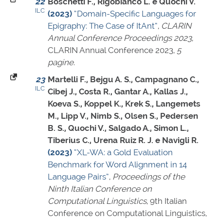
22
Boschetti F., Rigobianco L. e Quochi V.
ILC
(2023)
“Domain-Specific Languages for
Epigraphy: The Case of ItAnt”
,
CLARIN
Annual Conference Proceedings 2023
,
CLARIN Annual Conference 2023,
5
pagine
.
23
Martelli F., Bejgu A. S., Campagnano C.,
ILC
Cibej J., Costa R., Gantar A., Kallas J.,
Koeva S., Koppel K., Krek S., Langemets
M., Lipp V., Nimb S., Olsen S., Pedersen
B. S., Quochi V., Salgado A., Simon L.,
Tiberius C., Urena Ruiz R. J. e Navigli R.
(2023)
“XL-WA: a Gold Evaluation
Benchmark for Word Alignment in 14
Language Pairs”
,
Proceedings of the
Ninth Italian Conference on
Computational Linguistics
, 9th Italian
Conference on Computational Linguistics,