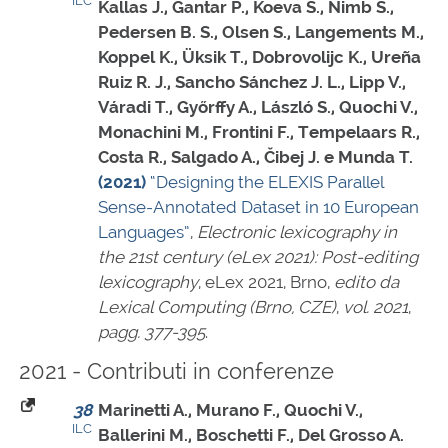
ILC
Kallas J., Gantar P., Koeva S., Nimb S.,
Pedersen B. S., Olsen S., Langements M.,
Koppel K., Üksik T., Dobrovolijc K., Ureña
Ruiz R. J., Sancho Sánchez J. L., Lipp V.,
Váradi T., Győrffy A., László S., Quochi V.,
Monachini M., Frontini F., Tempelaars R.,
Costa R., Salgado A., Čibej J. e Munda T.
(2021)
“Designing the ELEXIS Parallel
Sense-Annotated Dataset in 10 European
Languages”
,
Electronic lexicography in
the 21st century (eLex 2021): Post-editing
lexicography
, eLex 2021, Brno,
edito da
Lexical Computing (Brno, CZE)
,
vol. 2021
,
pagg. 377-395
.
2021 - Contributi in conferenze
38
Marinetti A., Murano F., Quochi V.,
ILC
Ballerini M., Boschetti F., Del Grosso A.