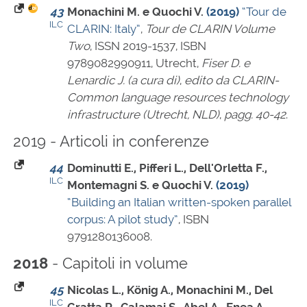
43
Monachini M. e Quochi V.
(2019)
“Tour de
ILC
CLARIN: Italy”
,
Tour de CLARIN Volume
Two
,
ISSN 2019-1537
,
ISBN
9789082990911
, Utrecht,
Fiser D. e
Lenardic J. (a cura di)
,
edito da CLARIN-
Common language resources technology
infrastructure (Utrecht, NLD)
,
pagg. 40-42
.
2019 - Articoli in conferenze
44
Dominutti E., Pifferi L., Dell'Orletta F.,
ILC
Montemagni S. e Quochi V.
(2019)
“Building an Italian written-spoken parallel
corpus: A pilot study”
,
ISBN
9791280136008
.
- Capitoli in volume
2018
45
Nicolas L., König A., Monachini M., Del
ILC