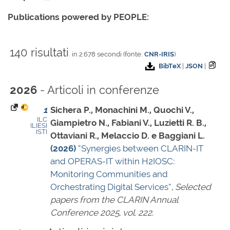
Publications powered by PEOPLE:
140 risultati
in 2.678 secondi (fonte:
CNR-IRIS
)
BibTeX
|
JSON
|
- Articoli in conferenze
2026
1
Sichera P., Monachini M., Quochi V.,
ILC
Giampietro N., Fabiani V., Luzietti R. B.,
ILIESI
ISTI
Ottaviani R., Melaccio D. e Baggiani L.
(2026)
“Synergies between CLARIN-IT
and OPERAS-IT within H2IOSC:
Monitoring Communities and
Orchestrating Digital Services”
,
Selected
papers from the CLARIN Annual
Conference 2025
,
vol. 222
.