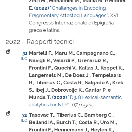
Zinzi M., Monachini M., Mallia M. e Middei
E.
(2022)
“Challenges in Encoding
Fragmentary Attested Languages”
, XVI
Congresso Internazionale di Epigrafia
greca e latina.
2022 - Rapporti tecnici
31
Martelli F., Maru M., Campagnano C.,
ILC
Navigli R., Velardi P., Ureñaruiz R.,
Frontini F., Quochi V., Kallas J., Koppel K.,
Langemets M., De Does J., Tempelaars
R., Tiberius C., Costa R., Salgado A., Krek
S., Ibej J., Dobrovoljc K., Gantar P. e
Munda T.
(2022)
“D3. 8 Lexical-semantic
analytics for NLP”
,
67 pagine
.
32
Tasovac T., Tiberius C., Bamberg C.,
ILC
Bellandi A., Burch T., Costa R., Uro M.,
Frontini F., Hennemann J., Heylen K.,