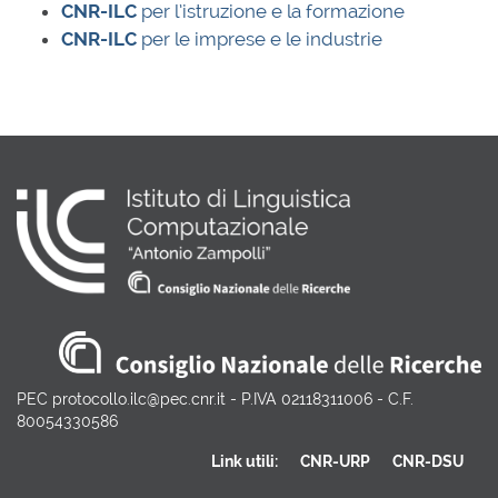
CNR-ILC
per l’istruzione e la formazione
CNR-ILC
per le imprese e le industrie
PEC protocollo.ilc@pec.cnr.it - P.IVA 02118311006 - C.F.
80054330586
Link utili:
CNR-URP
CNR-DSU