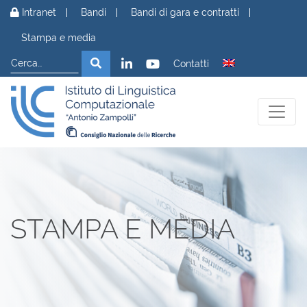
Vai al contenuto
Intranet
Bandi
Bandi di gara e contratti
Stampa e media
Cerca
Cerca
Contatti
STAMPA E MEDIA