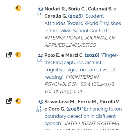
13
Nodari R., Soria C., Calamai S. e
ILC
Carella G.
(2026)
“Student
Attitudes Toward World Englishes
in the Italian School Context”
,
INTERNATIONAL JOURNAL OF
APPLIED LINGUISTICS
.
14
Polo E. e Marzi C.
(2026)
“Finger-
ILC
tracking captures distinct
cognitive signatures in L1 vs. L2
reading”
,
FRONTIERS IN
PSYCHOLOGY
,
ISSN 1664-1078
,
vol. 17
,
pagg. 1-12
.
15
Srivastava M., Ferro M., Pirrelli V.
ILC
e Coro G.
(2026)
“Enhancing token
ISTI
boundary detection in disfluent
speech”
,
INTELLIGENT SYSTEMS