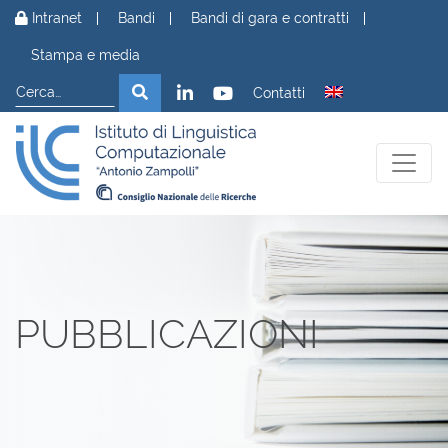
Vai al contenuto
Intranet
Bandi
Bandi di gara e contratti
Stampa e media
Cerca
Cerca
Contatti
PUBBLICAZIONI