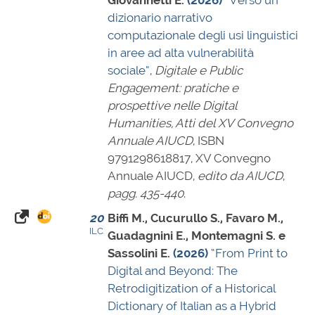
dizionario narrativo
computazionale degli usi linguistici
in aree ad alta vulnerabilità
sociale”
,
Digitale e Public
Engagement: pratiche e
prospettive nelle Digital
Humanities, Atti del XV Convegno
Annuale AIUCD
,
ISBN
9791298618817
, XV Convegno
Annuale AIUCD,
edito da AIUCD
,
pagg. 435-440
.
20
Biffi M., Cucurullo S., Favaro M.,
ILC
Guadagnini E., Montemagni S. e
Sassolini E.
(2026)
“From Print to
Digital and Beyond: The
Retrodigitization of a Historical
Dictionary of Italian as a Hybrid