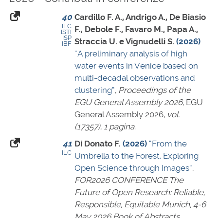
40
Cardillo F. A., Andrigo A., De Biasio
ILC
F., Debole F., Favaro M., Papa A.,
ISTI
ISP
Straccia U. e Vignudelli S.
(2026)
IBF
“A preliminary analysis of high
water events in Venice based on
multi-decadal observations and
clustering”
,
Proceedings of the
EGU General Assembly 2026
, EGU
General Assembly 2026,
vol.
(17357)
,
1 pagina
.
41
Di Donato F.
(2026)
“From the
ILC
Umbrella to the Forest. Exploring
Open Science through Images”
,
FOR2026 CONFERENCE The
Future of Open Research: Reliable,
Responsible, Equitable Munich, 4-6
May 2026 Book of Abstracts
,