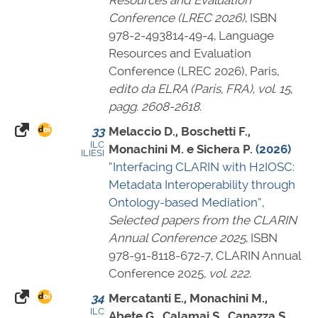
Conference (LREC 2026)
,
ISBN
978-2-493814-49-4
, Language
Resources and Evaluation
Conference (LREC 2026), Paris,
edito da ELRA (Paris, FRA)
,
vol. 15
,
pagg. 2608-2618
.
33
Melaccio D., Boschetti F.,
ILC
Monachini M. e Sichera P.
(2026)
ILIESI
“Interfacing CLARIN with H2IOSC:
Metadata Interoperability through
Ontology-based Mediation”
,
Selected papers from the CLARIN
Annual Conference 2025
,
ISBN
978-91-8118-672-7
, CLARIN Annual
Conference 2025,
vol. 222
.
34
Mercatanti E., Monachini M.,
ILC
Abete G., Calamai S., Canazza S.,