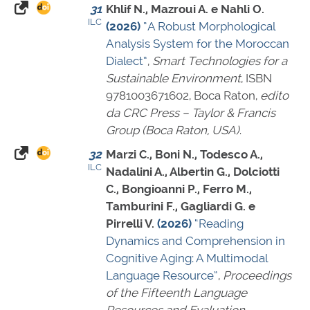
31
Khlif N., Mazroui A. e Nahli O.
ILC
(2026)
“A Robust Morphological
Analysis System for the Moroccan
Dialect”
,
Smart Technologies for a
Sustainable Environment
,
ISBN
9781003671602
, Boca Raton,
edito
da CRC Press – Taylor & Francis
Group (Boca Raton, USA)
.
32
Marzi C., Boni N., Todesco A.,
ILC
Nadalini A., Albertin G., Dolciotti
C., Bongioanni P., Ferro M.,
Tamburini F., Gagliardi G. e
Pirrelli V.
(2026)
“Reading
Dynamics and Comprehension in
Cognitive Aging: A Multimodal
Language Resource”
,
Proceedings
of the Fifteenth Language
Resources and Evaluation