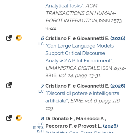
Analytical Tasks”
,
ACM
TRANSACTIONS ON HUMAN-
ROBOT INTERACTION
,
ISSN 2573-
9522
.
6
Cristiano F. e Giovannetti E.
(2026)
ILC
“Can Large Language Models
Support Critical Discourse
Analysis? A Pilot Experiment”
,
UMANISTICA DIGITALE
,
ISSN 2532-
8816
,
vol. 24
,
pagg. 13-31
.
7
Cristiano F. e Giovannetti E.
(2026)
ILC
“Discorsi di potere e intelligenza
artificiale”
,
ERRE
,
vol. 6
,
pagg. 116-
119
.
8
Di Donato F., Mannocci A.,
ILC
Pecoraro F. e Provost L.
(2026)
IRPPS
ISTI