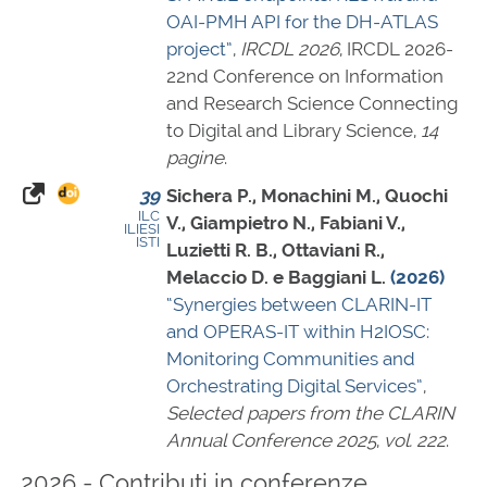
OAI-PMH API for the DH-ATLAS
project”
,
IRCDL 2026
, IRCDL 2026-
22nd Conference on Information
and Research Science Connecting
to Digital and Library Science,
14
pagine
.
39
Sichera P., Monachini M., Quochi
ILC
V., Giampietro N., Fabiani V.,
ILIESI
ISTI
Luzietti R. B., Ottaviani R.,
Melaccio D. e Baggiani L.
(2026)
“Synergies between CLARIN-IT
and OPERAS-IT within H2IOSC:
Monitoring Communities and
Orchestrating Digital Services”
,
Selected papers from the CLARIN
Annual Conference 2025
,
vol. 222
.
2026 - Contributi in conferenze