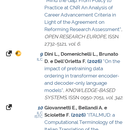
“Mind the Gap: From Policy to
Practice at CNR An Analysis of
Career Advancement Criteria in
Light of the Agreement on
Reforming Research Assessment”
,
OPEN RESEARCH EUROPE
,
ISSN
2732-5121
,
vol. 6
.
9
Dini L., Domenichelli L., Brunato
ILC
D. e Dell'Orletta F.
(2026)
“On the
impact of pretraining data
ordering in transformer encoder-
and decoder-only language
models”
,
KNOWLEDGE-BASED
SYSTEMS
,
ISSN 0950-7051
,
vol. 342
.
10
Giovannetti E., Bellandi A. e
ILC
Sciolette F.
(2026)
“ITALMUD: a
ISTC
Computational Terminology of the
Italian Translation of the