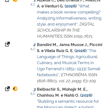
ILC
A. e Venturi G.
(2026)
“What
makes a book review compelling?
Analyzing informativeness, writing
style, and enjoyment”
,
DIGITAL
SCHOLARSHIP IN THE
HUMANITIES
,
ISSN 2055-7671
.
2
Bandini M., Jama Musse J., Piccini
ILC
S. e Vilela Ruiz G. E.
(2026)
“The
Language of Things: Agricultural,
Culinary, and Musical Terms in
Ugo Ferrandi’s (1851–1933) Somali
Notebooks”
,
ETHNORÊMA
,
ISSN
1826-8803
,
vol. 22
,
pagg. 63-109
.
3
Belbachir S., Mohajir M. E.,
ILC
Chahhou M. e Nahli O.
(2026)
“Building a semantic resource for
the Moroccan dialect: a hybrid