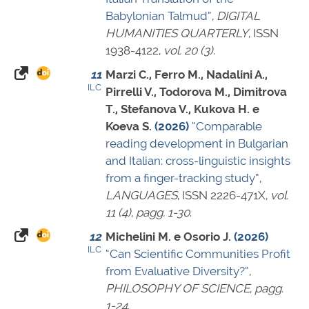
Babylonian Talmud”
,
DIGITAL
HUMANITIES QUARTERLY
,
ISSN
1938-4122
,
vol. 20 (3)
.
11
Marzi C., Ferro M., Nadalini A.,
ILC
Pirrelli V., Todorova M., Dimitrova
T., Stefanova V., Kukova H. e
Koeva S.
(2026)
“Comparable
reading development in Bulgarian
and Italian: cross-linguistic insights
from a finger-tracking study”
,
LANGUAGES
,
ISSN 2226-471X
,
vol.
11 (4)
,
pagg. 1-30
.
12
Michelini M. e Osorio J.
(2026)
ILC
“Can Scientific Communities Profit
from Evaluative Diversity?”
,
PHILOSOPHY OF SCIENCE
,
pagg.
1-24
.