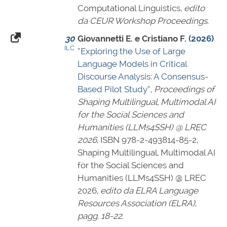
Computational Linguistics,
edito
da CEUR Workshop Proceedings
.
30
Giovannetti E. e Cristiano F.
(2026)
ILC
“Exploring the Use of Large
Language Models in Critical
Discourse Analysis: A Consensus-
Based Pilot Study”
,
Proceedings of
Shaping Multilingual, Multimodal AI
for the Social Sciences and
Humanities (LLMs4SSH) @ LREC
2026
,
ISBN 978-2-493814-85-2
,
Shaping Multilingual, Multimodal AI
for the Social Sciences and
Humanities (LLMs4SSH) @ LREC
2026,
edito da ELRA Language
Resources Association (ELRA)
,
pagg. 18-22
.