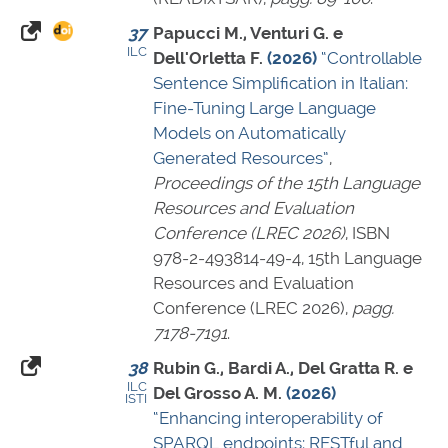
37
Papucci M., Venturi G. e
ILC
Dell'Orletta F.
(2026)
“Controllable
Sentence Simplification in Italian:
Fine-Tuning Large Language
Models on Automatically
Generated Resources”
,
Proceedings of the 15th Language
Resources and Evaluation
Conference (LREC 2026)
,
ISBN
978-2-493814-49-4
, 15th Language
Resources and Evaluation
Conference (LREC 2026),
pagg.
7178-7191
.
38
Rubin G., Bardi A., Del Gratta R. e
ILC
Del Grosso A. M.
(2026)
ISTI
“Enhancing interoperability of
SPARQL endpoints: RESTful and