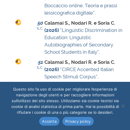
Boccaccio online. Teoria e prassi
lessicografica digitale”
.
50
Calamai S., Nodari R. e Soria C.
ILC
(2026)
“Linguistic Discrimination in
Education: Linguistic
Autobiographies of Secondary
School Students in Italy”
.
51
Calamai S., Nodari R. e Soria C.
ILC
(2026)
“CIRCE Accented Italian
Speech Stimuli Corpus”
.
52
Calamai S., Nodari R., Soria C. e
Questo sito fa uso di cookie per migliorare l’esperienza di
ILC
Carella G.
(2026)
“CIRCE
navigazione degli utenti e per raccogliere informazioni
Experimental Results on Italian
sull’utilizzo del sito stesso. Utilizziamo sia cookie tecnici sia
cookie di analisi statistica di prima parte. Hai la possibilità di
and English Accent Perception”
.
rifiutare i cookie di una o più categorie se lo desideri.
53
Calamai S., Soria C., Angiolini C. S.,
Accetta
Privacy policy
ILC
Meer P., Fuchs R., Guerra L.,