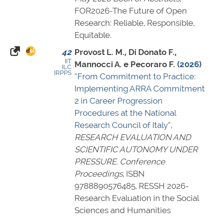
FOR2026-The Future of Open
Research: Reliable, Responsible,
Equitable.
42
Provost L. M., Di Donato F.,
IIT
Mannocci A. e Pecoraro F.
(2026)
ILC
IRPPS
“From Commitment to Practice:
Implementing ARRA Commitment
2 in Career Progression
Procedures at the National
Research Council of Italy”
,
RESEARCH EVALUATION AND
SCIENTIFIC AUTONOMY UNDER
PRESSURE. Conference
Proceedings
,
ISBN
9788890576485
, RESSH 2026-
Research Evaluation in the Social
Sciences and Humanities