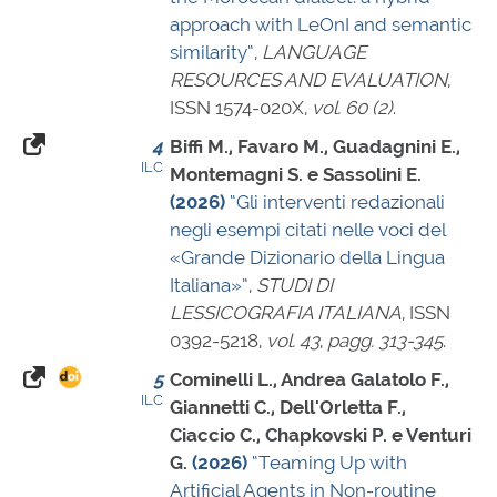
approach with LeOnI and semantic
similarity”
,
LANGUAGE
RESOURCES AND EVALUATION
,
ISSN 1574-020X
,
vol. 60 (2)
.
4
Biffi M., Favaro M., Guadagnini E.,
ILC
Montemagni S. e Sassolini E.
(2026)
“Gli interventi redazionali
negli esempi citati nelle voci del
«Grande Dizionario della Lingua
Italiana»”
,
STUDI DI
LESSICOGRAFIA ITALIANA
,
ISSN
0392-5218
,
vol. 43
,
pagg. 313-345
.
5
Cominelli L., Andrea Galatolo F.,
ILC
Giannetti C., Dell'Orletta F.,
Ciaccio C., Chapkovski P. e Venturi
G.
(2026)
“Teaming Up with
Artificial Agents in Non-routine