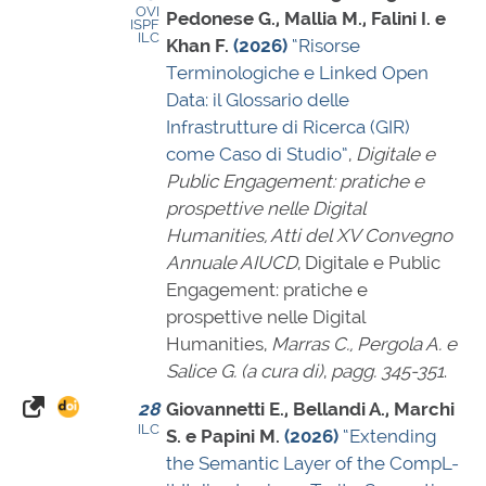
OVI
Pedonese G., Mallia M., Falini I. e
ISPF
ILC
Khan F.
(2026)
“Risorse
Terminologiche e Linked Open
Data: il Glossario delle
Infrastrutture di Ricerca (GIR)
come Caso di Studio”
,
Digitale e
Public Engagement: pratiche e
prospettive nelle Digital
Humanities, Atti del XV Convegno
Annuale AIUCD
, Digitale e Public
Engagement: pratiche e
prospettive nelle Digital
Humanities,
Marras C., Pergola A. e
Salice G. (a cura di)
,
pagg. 345-351
.
28
Giovannetti E., Bellandi A., Marchi
ILC
S. e Papini M.
(2026)
“Extending
the Semantic Layer of the CompL-