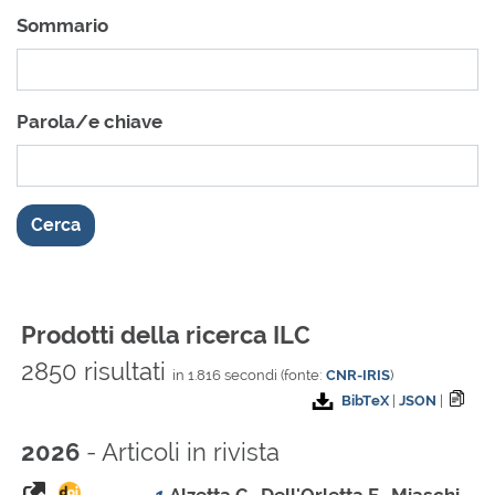
Sommario
Parola/e chiave
Cerca
Prodotti della ricerca ILC
2850 risultati
in 1.816 secondi (fonte:
CNR-IRIS
)
BibTeX
|
JSON
|
- Articoli in rivista
2026
1
Alzetta C., Dell'Orletta F., Miaschi