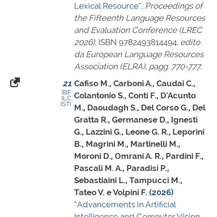
Lexical Resource”
,
Proceedings of
the Fifteenth Language Resources
and Evaluation Conference (LREC
2026)
,
ISBN 9782493814494
,
edito
da European Language Resources
Association (ELRA)
,
pagg. 770-777
.
21
Cafiso M., Carboni A., Caudai C.,
IBF
Colantonio S., Conti F., D'Acunto
ILC
ISTI
M., Daoudagh S., Del Corso G., Del
Gratta R., Germanese D., Ignesti
G., Lazzini G., Leone G. R., Leporini
B., Magrini M., Martinelli M.,
Moroni D., Omrani A. R., Pardini F.,
Pascali M. A., Paradisi P.,
Sebastiaini L., Tampucci M.,
Tateo V. e Volpini F.
(2026)
“Advancements in Artificial
Intelligence and Computer Vision