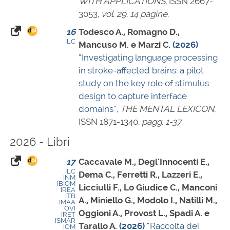
WITH APPLICATIONS
,
ISSN 2667-
3053
,
vol. 29
,
14 pagine
.
16
Todesco A., Romagno D.,
ILC
Mancuso M. e Marzi C.
(2026)
“Investigating language processing
in stroke-affected brains: a pilot
study on the key role of stimulus
design to capture interface
domains”
,
THE MENTAL LEXICON
,
ISSN 1871-1340
,
pagg. 1-37
.
2026 - Libri
17
Caccavale M., Degl'Innocenti E.,
ILC
Dema C., Ferretti R., Lazzeri E.,
INM
IBIOM
Licciulli F., Lo Giudice C., Manconi
IREA
ITB
A., Miniello G., Modolo I., Natilli M.,
IMAA
OVI
Oggioni A., Provost L., Spadi A. e
IRET
ISMAR
Tarallo A.
(2026)
“Raccolta dei
IOM