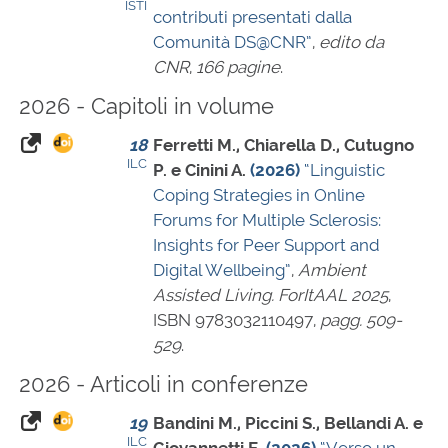
ISTI
contributi presentati dalla
Comunità DS@CNR”
,
edito da
CNR
,
166 pagine
.
2026 - Capitoli in volume
18
Ferretti M., Chiarella D., Cutugno
ILC
P. e Cinini A.
(2026)
“Linguistic
Coping Strategies in Online
Forums for Multiple Sclerosis:
Insights for Peer Support and
Digital Wellbeing”
,
Ambient
Assisted Living. ForItAAL 2025
,
ISBN 9783032110497
,
pagg. 509-
529
.
2026 - Articoli in conferenze
19
Bandini M., Piccini S., Bellandi A. e
ILC
Giovannetti E.
(2026)
“Verso un