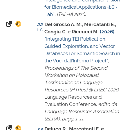
for Biomedical Applications @SI-
Lab”
,
ITAL-IA 2026
.
22
Del Grosso A. M., Mercatanti E.,
ILC
Congiu C. e Riccucci M.
(2026)
“Integrating TEI Publication,
Guided Exploration, and Vector
Databases for Semantic Search in
the Voci dall’Inferno Project”
,
Proceedings of The Second
Workshop on Holocaust
Testimonies as Language
Resources (HTRes) @ LREC 2026
,
Language Resources and
Evaluation Conference,
edito da
Language Resources Association
(ELRA)
,
pagg. 1-11
.
23
Deluca R., Mercatanti E. e