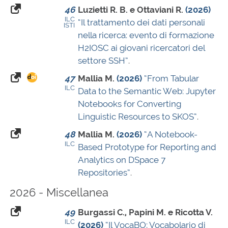
46
Luzietti R. B. e Ottaviani R.
(2026)
ILC
“Il trattamento dei dati personali
ISTI
nella ricerca: evento di formazione
H2IOSC ai giovani ricercatori del
settore SSH”
.
47
Mallia M.
(2026)
“From Tabular
ILC
Data to the Semantic Web: Jupyter
Notebooks for Converting
Linguistic Resources to SKOS”
.
48
Mallia M.
(2026)
“A Notebook-
ILC
Based Prototype for Reporting and
Analytics on DSpace 7
Repositories”
.
2026 - Miscellanea
49
Burgassi C., Papini M. e Ricotta V.
ILC
(2026)
“Il VocaBO: Vocabolario di