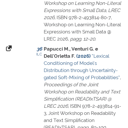
Workshop on Learning Non-Literal
Expressions with Small Data, LREC
2026
,
ISBN 978-2-493814-80-7
,
Workshop on Learning Non-Literal
Expressions with Small Data @
LREC 2026,
pagg. 12-20
.
36
Papucci M., Venturi G. e
ILC
Dell'Orletta F.
(2026)
“Lexical
Conditioning of Model's
Distribution through Uncertainty-
gated Soft-Mixing of Probabilities”
,
Proceedings of the Joint
Workshop on Readability and Text
Simplification (READIxTSAR) @
LREC 2026
,
ISBN 978-2-493814-91-
3
, Joint Workshop on Readability
and Text Simplification
(READIxTSAR),
pagg. 89-100
.