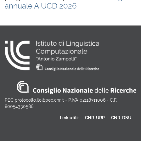
annuale AIUCD 2026
PEC protocollo.ilc@pec.cnr.it - P.IVA 02118311006 - C.F.
80054330586
Link utili:
CNR-URP
CNR-DSU