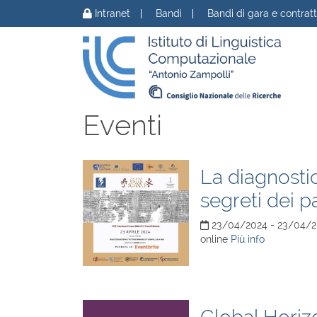
Vai al contenuto
Intranet
Bandi
Bandi di gara e contratt
Eventi
La diagnosti
segreti dei p
23/04/2024 - 23/04/
online
Più info