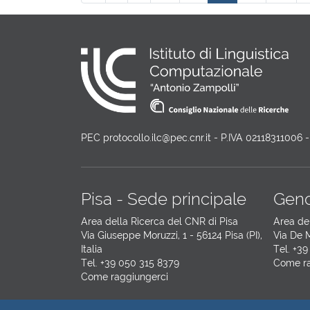
PEC protocollo.ilc@pec.cnr.it - P.IVA 02118311006
Pisa - Sede principale
Geno
Area della Ricerca del CNR di Pisa
Area de
Via Giuseppe Moruzzi, 1 - 56124 Pisa (PI),
Via De M
Italia
Tel. +39
Tel. +39 050 315 8379
Come ra
Come raggiungerci