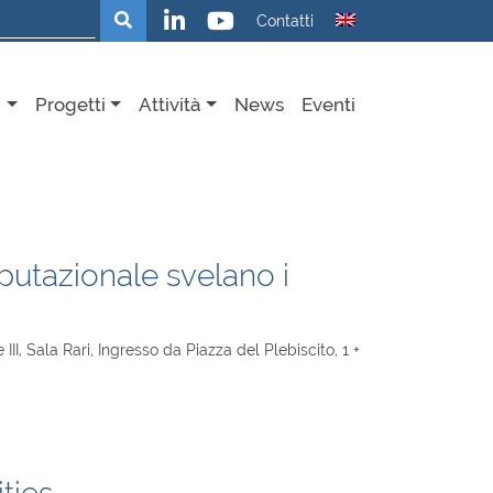
Cerca
Contatti
i
Progetti
Attività
News
Eventi
putazionale svelano i
II, Sala Rari, Ingresso da Piazza del Plebiscito, 1 +