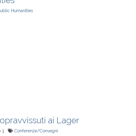
ties
Public Humanities
sopravvissuti ai Lager
o 3
Conferenze/Convegni