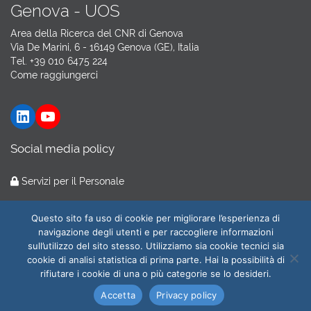
Genova - UOS
Area della Ricerca del CNR di Genova
Via De Marini, 6 - 16149 Genova (GE), Italia
Tel. +39 010 6475 224
Come raggiungerci
LinkedIn
YouTube
Social media policy
Servizi per il Personale
Hosting by
GARR Cloud
Questo sito fa uso di cookie per migliorare l’esperienza di
navigazione degli utenti e per raccogliere informazioni
sull’utilizzo del sito stesso. Utilizziamo sia cookie tecnici sia
cookie di analisi statistica di prima parte. Hai la possibilità di
© 2026
CNR-ILC
All Rights Reserved.
rifiutare i cookie di una o più categorie se lo desideri.
Amministrazione trasparente
|
Privacy e cookie policy
| Web
Accetta
Privacy policy
Master:
webmaster@ilc.cnr.it