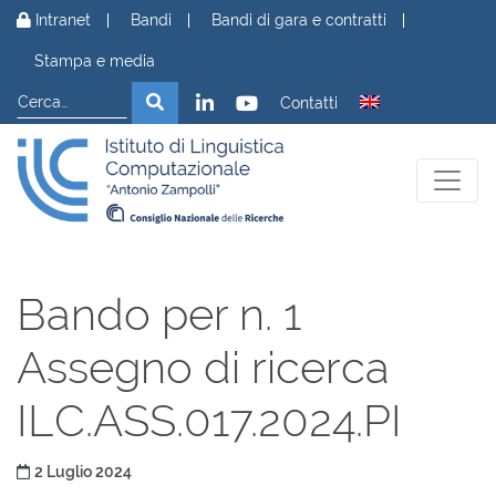
Vai al contenuto
Intranet
Bandi
Bandi di gara e contratti
Stampa e media
Cerca
Cerca
Contatti
Bando per n. 1
Assegno di ricerca
ILC.ASS.017.2024.PI
Pubblicato il
2 Luglio 2024