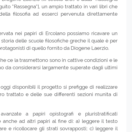
eguito “Rassegna”], un ampio trattato in vari libri che
 della filosofia ad esserci pervenuta direttamente
rvata nei papiri di Ercolano possiamo ricavare un
oria delle scuole filosofiche greche il quale è per
i protagonisti di quello fornito da Diogene Laerzio.
he ce la trasmettono sono in cattive condizioni e le
ono da considerarsi largamente superate dagli ultimi
gi disponibili il progetto si prefigge di realizzare
o trattato e delle sue differenti sezioni munita di
vanzate a papiri opistografi e pluristratificati
nche ad altri papiri al fine di: a) leggere il testo
are e ricollocare gli strati sovrapposti; c) leggere il