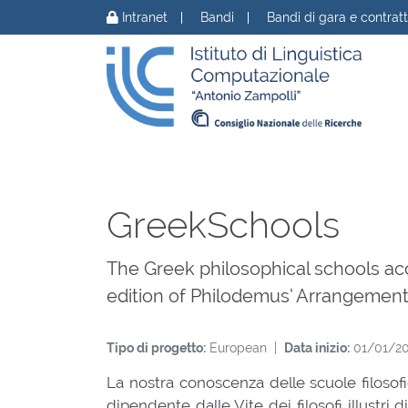
Vai al contenuto
Intranet
Bandi
Bandi di gara e contratt
GreekSchools
The Greek philosophical schools acco
edition of Philodemus’ Arrangement
Tipo di progetto:
European |
Data inizio:
01/01/2
La nostra conoscenza delle scuole filos
dipendente dalle Vite dei filosofi illustri 