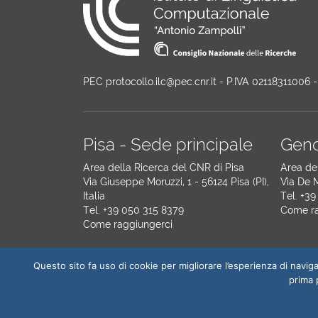
PEC protocollo.ilc@pec.cnr.it - P.IVA 02118311006
Pisa - Sede principale
Geno
Area della Ricerca del CNR di Pisa
Area de
Via Giuseppe Moruzzi, 1 - 56124 Pisa (PI),
Via De M
Italia
Tel. +39
Tel. +39 050 315 8379
Come ra
Come raggiungerci
Questo sito fa uso di cookie per migliorare l’esperienza di navigazi
prima p
© 2026
CNR-ILC
All Rights Reserved.