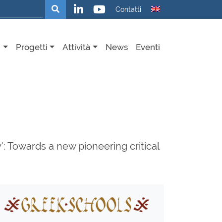
Cerca
Contatti
i
Progetti
Attività
News
Eventi
’: Towards a new pioneering critical