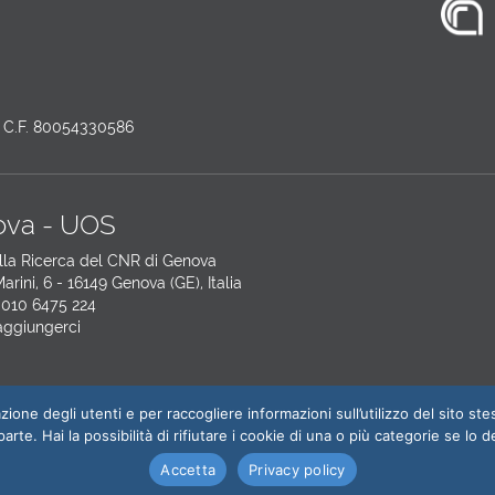
 - C.F. 80054330586
va - UOS
lla Ricerca del CNR di Genova
arini, 6 - 16149 Genova (GE), Italia
 010 6475 224
ggiungerci
one degli utenti e per raccogliere informazioni sull’utilizzo del sito stess
arte. Hai la possibilità di rifiutare i cookie di una o più categorie se lo d
Accetta
Privacy policy
Amministrazione trasparente
|
Privacy 