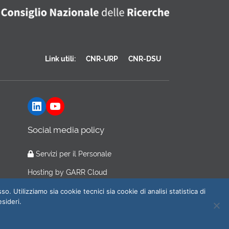
Link utili:
CNR-URP
CNR-DSU
LinkedIn
YouTube
Social media policy
Servizi per il Personale
Hosting by
GARR Cloud
o. Utilizziamo sia cookie tecnici sia cookie di analisi statistica di
esideri.
e cookie policy
| Web Master:
webmaster@ilc.cnr.it