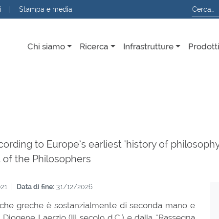
i
Stampa e media
Chi siamo
Ricerca
Infrastrutture
Prodott
rding to Europe’s earliest ‘history of philosophy
 of the Philosophers
021 |
Data di fine:
31/12/2026
ofiche greche è sostanzialmente di seconda mano e
di Diogene Laerzio (III secolo d.C.) e dalla “Rassegna