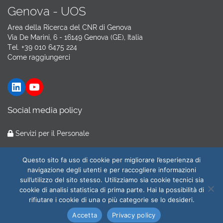
Genova - UOS
Area della Ricerca del CNR di Genova
Via De Marini, 6 - 16149 Genova (GE), Italia
Tel. +39 010 6475 224
Come raggiungerci
LinkedIn
YouTube
Social media policy
Servizi per il Personale
Hosting by
GARR Cloud
Questo sito fa uso di cookie per migliorare l’esperienza di
navigazione degli utenti e per raccogliere informazioni
sull’utilizzo del sito stesso. Utilizziamo sia cookie tecnici sia
cookie di analisi statistica di prima parte. Hai la possibilità di
© 2026
CNR-ILC
All Rights Reserved.
rifiutare i cookie di una o più categorie se lo desideri.
Amministrazione trasparente
|
Privacy e cookie policy
| Web
Accetta
Privacy policy
Master:
webmaster@ilc.cnr.it