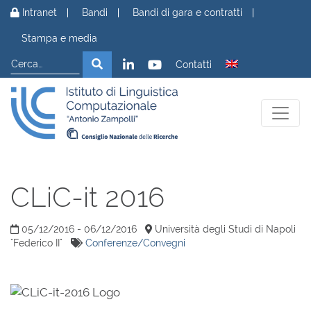
Vai al contenuto
Intranet
Bandi
Bandi di gara e contratti
Stampa e media
Cerca
Cerca
Contatti
CLiC-it 2016
05/12/2016 - 06/12/2016
Università degli Studi di Napoli
"Federico II"
Conferenze/Convegni