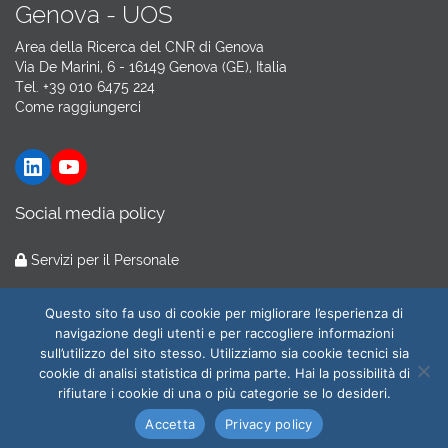
Genova - UOS
Area della Ricerca del CNR di Genova
Via De Marini, 6 - 16149 Genova (GE), Italia
Tel. +39 010 6475 224
Come raggiungerci
LinkedIn
YouTube
Social media policy
Servizi per il Personale
Hosting by
GARR Cloud
Questo sito fa uso di cookie per migliorare l’esperienza di
navigazione degli utenti e per raccogliere informazioni
sull’utilizzo del sito stesso. Utilizziamo sia cookie tecnici sia
cookie di analisi statistica di prima parte. Hai la possibilità di
© 2026
CNR-ILC
All Rights Reserved.
rifiutare i cookie di una o più categorie se lo desideri.
Amministrazione trasparente
|
Privacy e cookie policy
| Web
Accetta
Privacy policy
Master:
webmaster@ilc.cnr.it