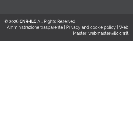
© 2026
CNR-ILC
All Rights Reserved.
Amministrazione trasparente
|
Privacy and cookie policy
| Web
Master:
webmaster@ilc.cnr.it