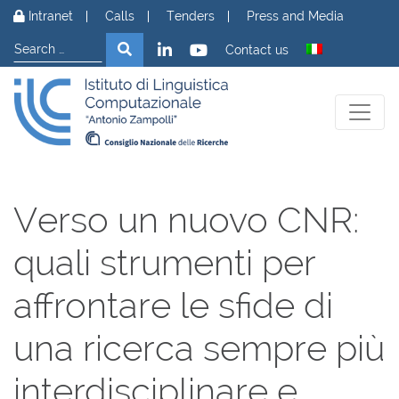
Skip to content
Intranet
Calls
Tenders
Press and Media
Search
Search
Contact us
Verso un nuovo CNR:
quali strumenti per
affrontare le sfide di
una ricerca sempre più
interdisciplinare e