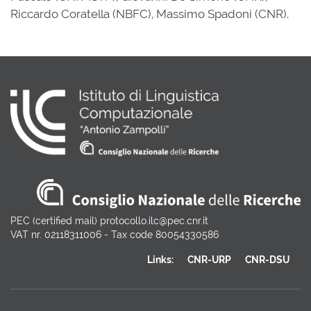
Riccardo Coratella (NBFC), Massimo Spadoni (CNR).
PEC (certified mail) protocollo.ilc@pec.cnr.it
VAT nr. 02118311006 - Tax code 80054330586
Links:
CNR-URP
CNR-DSU