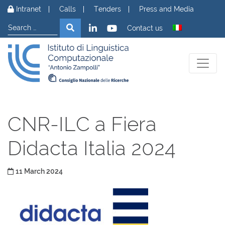
Skip to content
Intranet
Calls
Tenders
Press and Media
Search
Search
Contact us
CNR-ILC a Fiera
Didacta Italia 2024
Posted on
11 March 2024