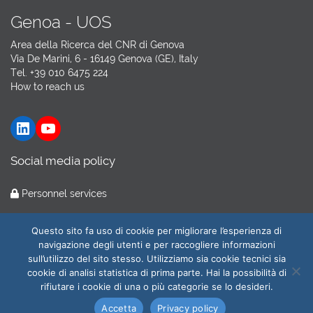
Genoa - UOS
Area della Ricerca del CNR di Genova
Via De Marini, 6 - 16149 Genova (GE), Italy
Tel. +39 010 6475 224
How to reach us
LinkedIn
YouTube
Social media policy
Personnel services
Hosting by
GARR Cloud
Questo sito fa uso di cookie per migliorare l’esperienza di
navigazione degli utenti e per raccogliere informazioni
sull’utilizzo del sito stesso. Utilizziamo sia cookie tecnici sia
cookie di analisi statistica di prima parte. Hai la possibilità di
© 2026
CNR-ILC
All Rights Reserved.
rifiutare i cookie di una o più categorie se lo desideri.
Amministrazione trasparente
|
Privacy and cookie policy
| Web
Accetta
Privacy policy
Master:
webmaster@ilc.cnr.it