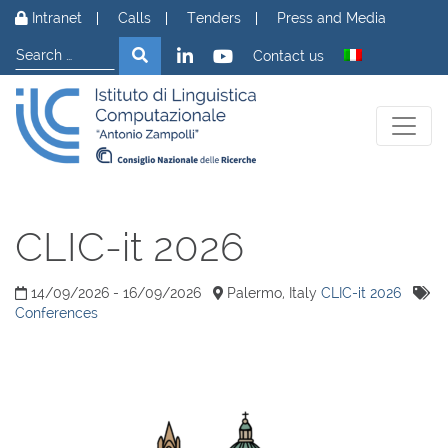
Skip to content
Intranet
Calls
Tenders
Press and Media
Search
Search
Contact us
CLIC-it 2026
14/09/2026 - 16/09/2026
Palermo, Italy
CLIC-it 2026
Conferences