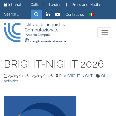
Skip to content
Intranet
Calls
Tenders
Press and Media
Search
Search
Contact us
BRIGHT-NIGHT 2026
25/09/2026 - 25/09/2026
Pisa
BRIGHT-NIGHT
Other
activities