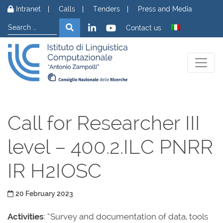
Skip to content
Intranet
Calls
Tenders
Press and Media
Search
Search
Contact us
Call for Researcher III
level – 400.2.ILC PNRR
IR H2IOSC
Posted on
20 February 2023
Activities
: “Survey and documentation of data, tools