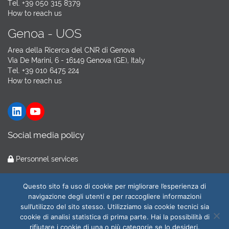
Tel. +39 050 315 8379
How to reach us
Genoa - UOS
Area della Ricerca del CNR di Genova
Via De Marini, 6 - 16149 Genova (GE), Italy
Tel. +39 010 6475 224
How to reach us
LinkedIn
YouTube
Social media policy
Personnel services
Hosting by
GARR Cloud
Questo sito fa uso di cookie per migliorare l’esperienza di
navigazione degli utenti e per raccogliere informazioni
sull’utilizzo del sito stesso. Utilizziamo sia cookie tecnici sia
cookie di analisi statistica di prima parte. Hai la possibilità di
© 2026
CNR-ILC
All Rights Reserved.
rifiutare i cookie di una o più categorie se lo desideri.