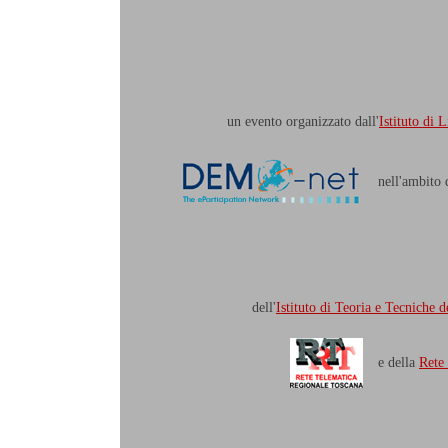
un evento organizzato dall'
Istituto di
nell'ambito
dell'
Istituto di Teoria e Tecniche
e della
Rete